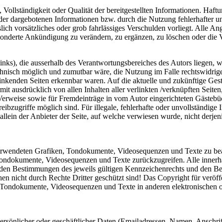
, Vollständigkeit oder Qualität der bereitgestellten Informationen. Haf
 der dargebotenen Informationen bzw. durch die Nutzung fehlerhafter u
lich vorsätzliches oder grob fahrlässiges Verschulden vorliegt. Alle An
onderte Ankündigung zu verändern, zu ergänzen, zu löschen oder die Ve
nks), die ausserhalb des Verantwortungsbereiches des Autors liegen, w
chnisch möglich und zumutbar wäre, die Nutzung im Falle rechtswidriger
linkenden Seiten erkennbar waren. Auf die aktuelle und zukünftige Gesta
ermit ausdrücklich von allen Inhalten aller verlinkten /verknüpften Seit
 Verweise sowie für Fremdeinträge in vom Autor eingerichteten Gästebü
ibzugriffe möglich sind. Für illegale, fehlerhafte oder unvollständige
llein der Anbieter der Seite, auf welche verwiesen wurde, nicht derjeni
r verwendeten Grafiken, Tondokumente, Videosequenzen und Texte zu bea
Tondokumente, Videosequenzen und Texte zurückzugreifen. Alle innerha
en Bestimmungen des jeweils gültigen Kennzeichenrechts und den Besi
n nicht durch Rechte Dritter geschützt sind! Das Copyright für veröffen
, Tondokumente, Videosequenzen und Texte in anderen elektronischen 
rsönlicher oder geschäftlicher Daten (Emailadressen, Namen, Anschrifte