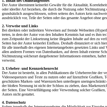
1. Inhalt des Onlineangebotes
Der Autor übernimmt keinerlei Gewähr für die Aktualität, Korrektheit
oder ideeller Art beziehen, die durch die Nutzung oder Nichtnutzung
grundsätzlich ausgeschlossen, sofern seitens des Autors kein nachweis
ausdrücklich vor, Teile der Seiten oder das gesamte Angebot ohne ges
2. Verweise und Links
Bei direkten oder indirekten Verweisen auf fremde Webseiten (Hyperli
treten, in dem der Autor von den Inhalten Kenntnis hat und es ihm te
zum Zeitpunkt der Linksetzung keine illegalen Inhalte auf den zu ver
Seiten hat der Autor keinerlei Einfluss. Deshalb distanziert er sich hi
für alle innerhalb des eigenen Internetangebotes gesetzten Links und
allen anderen Formen von Datenbanken, auf deren Inhalt externe Schre
Nichtnutzung solcherart dargebotener Informationen entstehen, haftet a
verweist.
3. Urheber- und Kennzeichenrecht
Der Autor ist bestrebt, in allen Publikationen die Urheberrechte de
Videosequenzen und Texte zu nutzen oder auf lizenzfreie Grafiken, 
geschützten Marken- und Warenzeichen unterliegen uneingeschränkt d
der bloßen Nennung ist nicht der Schluss zu ziehen, dass Markenzeiche
der Seiten. Eine Vervielfältigung oder Verwendung solcher Grafiken
Autors nicht gestattet.
4. Datenschutz
Sofern innerhalb des Internetangebotes die Möglichkeit zur Eingabe pe