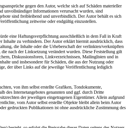
tungsansprüche gegen den Autor, welche sich auf Schäden materieller
nd unvollständiger Informationen verursacht wurden, sind
gebote sind freibleibend und unverbindlich. Der Autor behält es sich
röffentlichung zeitweise oder endgültig einzustellen.
ürde eine Haftungsverpflichtung ausschließlich in dem Fall in Kraft
 Inhalte zu verhindern. Der Autor erklärt hiermit ausdrücklich, dass
ltung, die Inhalte oder die Urheberschaft der verlinkten/verknüpften
en, die nach der Linksetzung verändert wurden. Diese Feststellung gilt
chern, Diskussionsforen, Linkverzeichnissen, Mailinglisten und in
 Inhalte und insbesondere für Schäden, die aus der Nutzung oder
ge, der über Links auf die jeweilige Veröffentlichung lediglich
chten, von ihm selbst erstellte Grafiken, Tondokumente,
lb des Internetangebotes genannten und ggf. durch Dritte
tzrechten der jeweiligen eingetragenen Eigentümer. Allein aufgrund
tlichte, vom Autor selbst erstellte Objekte bleibt allein beim Autor
oder gedruckten Publikationen ist ohne ausdrückliche Zustimmung des
n) besteht, so erfolgt die Preisgabe dieser Daten seitens des Nutzers