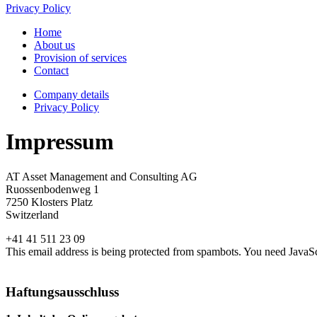
Privacy Policy
Home
About us
Provision of services
Contact
Company details
Privacy Policy
Impressum
AT Asset Management and Consulting AG
Ruossenbodenweg 1
7250 Klosters Platz
Switzerland
+41 41 511 23 09
This email address is being protected from spambots. You need JavaScr
Haftungsausschluss