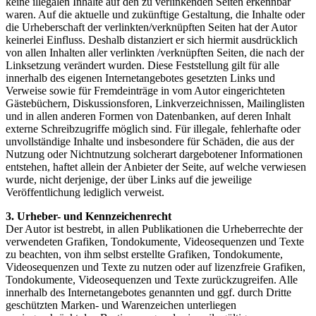
keine illegalen Inhalte auf den zu verlinkenden Seiten erkennbar
waren. Auf die aktuelle und zukünftige Gestaltung, die Inhalte oder
die Urheberschaft der verlinkten/verknüpften Seiten hat der Autor
keinerlei Einfluss. Deshalb distanziert er sich hiermit ausdrücklich
von allen Inhalten aller verlinkten /verknüpften Seiten, die nach der
Linksetzung verändert wurden. Diese Feststellung gilt für alle
innerhalb des eigenen Internetangebotes gesetzten Links und
Verweise sowie für Fremdeinträge in vom Autor eingerichteten
Gästebüchern, Diskussionsforen, Linkverzeichnissen, Mailinglisten
und in allen anderen Formen von Datenbanken, auf deren Inhalt
externe Schreibzugriffe möglich sind. Für illegale, fehlerhafte oder
unvollständige Inhalte und insbesondere für Schäden, die aus der
Nutzung oder Nichtnutzung solcherart dargebotener Informationen
entstehen, haftet allein der Anbieter der Seite, auf welche verwiesen
wurde, nicht derjenige, der über Links auf die jeweilige
Veröffentlichung lediglich verweist.
3. Urheber- und Kennzeichenrecht
Der Autor ist bestrebt, in allen Publikationen die Urheberrechte der
verwendeten Grafiken, Tondokumente, Videosequenzen und Texte
zu beachten, von ihm selbst erstellte Grafiken, Tondokumente,
Videosequenzen und Texte zu nutzen oder auf lizenzfreie Grafiken,
Tondokumente, Videosequenzen und Texte zurückzugreifen. Alle
innerhalb des Internetangebotes genannten und ggf. durch Dritte
geschützten Marken- und Warenzeichen unterliegen