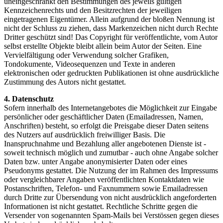
uneingeschränkt den Bestimmungen des jeweils gültigen
Kennzeichenrechts und den Besitzrechten der jeweiligen
eingetragenen Eigentümer. Allein aufgrund der bloßen Nennung ist
nicht der Schluss zu ziehen, dass Markenzeichen nicht durch Rechte
Dritter geschützt sind! Das Copyright für veröffentlichte, vom Autor
selbst erstellte Objekte bleibt allein beim Autor der Seiten. Eine
Vervielfältigung oder Verwendung solcher Grafiken,
Tondokumente, Videosequenzen und Texte in anderen
elektronischen oder gedruckten Publikationen ist ohne ausdrückliche
Zustimmung des Autors nicht gestattet.
4. Datenschutz
Sofern innerhalb des Internetangebotes die Möglichkeit zur Eingabe
persönlicher oder geschäftlicher Daten (Emailadressen, Namen,
Anschriften) besteht, so erfolgt die Preisgabe dieser Daten seitens
des Nutzers auf ausdrücklich freiwilliger Basis. Die
Inanspruchnahme und Bezahlung aller angebotenen Dienste ist -
soweit technisch möglich und zumutbar - auch ohne Angabe solcher
Daten bzw. unter Angabe anonymisierter Daten oder eines
Pseudonyms gestattet. Die Nutzung der im Rahmen des Impressums
oder vergleichbarer Angaben veröffentlichten Kontaktdaten wie
Postanschriften, Telefon- und Faxnummern sowie Emailadressen
durch Dritte zur Übersendung von nicht ausdrücklich angeforderten
Informationen ist nicht gestattet. Rechtliche Schritte gegen die
Versender von sogenannten Spam-Mails bei Verstössen gegen dieses