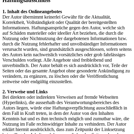
Haftungsausschluss
1. Inhalt des Onlineangebotes
Der Autor übernimmt keinerlei Gewähr für die Aktualität,
Korrektheit, Vollständigkeit oder Qualität der bereitgestellten
Informationen. Haftungsansprüche gegen den Autor, welche sich
auf Schäden materieller oder ideeller Art beziehen, die durch die
Nutzung oder Nichtnutzung der dargebotenen Informationen bzw.
durch die Nutzung fehlerhafter und unvollständiger Informationen
verursacht wurden, sind grundsätzlich ausgeschlossen, sofern seitens
des Autors kein nachweislich vorsätzliches oder grob fahrlässiges
Verschulden vorliegt. Alle Angebote sind freibleibend und
unverbindlich. Der Autor behält es sich ausdrücklich vor, Teile der
Seiten oder das gesamte Angebot ohne gesonderte Ankündigung zu
verändern, zu ergänzen, zu löschen oder die Veröffentlichung
zeitweise oder endgültig einzustellen.
2. Verweise und Links
Bei direkten oder indirekten Verweisen auf fremde Webseiten
(Hyperlinks), die ausserhalb des Verantwortungsbereiches des
Autors liegen, würde eine Haftungsverpflichtung ausschließlich in
dem Fall in Kraft treten, in dem der Autor von den Inhalten
Kenntnis hat und es ihm technisch möglich und zumutbar wäre, die
Nutzung im Falle rechtswidriger Inhalte zu verhindern. Der Autor
erklärt hiermit ausdrücklich, dass zum Zeitpunkt der Linksetzung